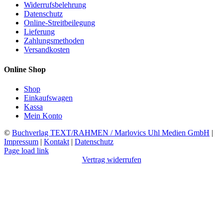
Widerrufsbelehrung
Datenschutz
Online-Streitbeilegung
Lieferung
Zahlungsmethoden
Versandkosten
Online Shop
Shop
Einkaufswagen
Kassa
Mein Konto
©
Buchverlag TEXT/RAHMEN / Marlovics Uhl Medien GmbH
|
Impressum
|
Kontakt
|
Datenschutz
Facebook
Instagram
YouTube
X
LinkedIn
SoundCloud
Page load link
Vertrag widerrufen
Nach
oben