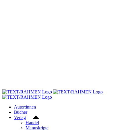
Skip
to
content
Autor:innen
Bücher
Verlag
Handel
Manuskripte