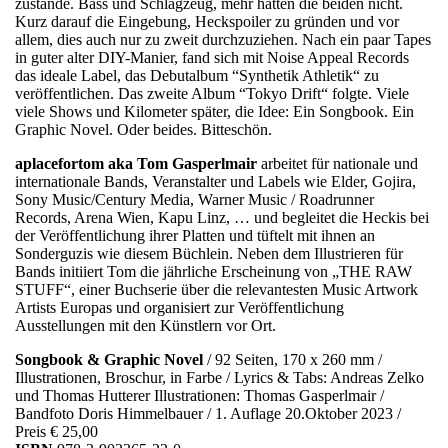
zustande. Bass und Schlagzeug, mehr hatten die beiden nicht.
Kurz darauf die Eingebung, Heckspoiler zu gründen und vor
allem, dies auch nur zu zweit durchzuziehen. Nach ein paar Tapes
in guter alter DIY-Manier, fand sich mit Noise Appeal Records
das ideale Label, das Debutalbum “Synthetik Athletik“ zu
veröffentlichen. Das zweite Album “Tokyo Drift“ folgte. Viele
viele Shows und Kilometer später, die Idee: Ein Songbook. Ein
Graphic Novel. Oder beides. Bitteschön.
aplacefortom aka Tom Gasperlmair
arbeitet für nationale und
internationale Bands, Veranstalter und Labels wie Elder, Gojira,
Sony Music/Century Media, Warner Music / Roadrunner
Records, Arena Wien, Kapu Linz, … und begleitet die Heckis bei
der Veröffentlichung ihrer Platten und tüftelt mit ihnen an
Sonderguzis wie diesem Büchlein. Neben dem Illustrieren für
Bands initiiert Tom die jährliche Erscheinung von „THE RAW
STUFF“, einer Buchserie über die relevantesten Music Artwork
Artists Europas und organisiert zur Veröffentlichung
Ausstellungen mit den Künstlern vor Ort.
Songbook & Graphic Novel
/ 92 Seiten, 170 x 260 mm /
Illustrationen, Broschur, in Farbe / Lyrics & Tabs: Andreas Zelko
und Thomas Hutterer Illustrationen: Thomas Gasperlmair /
Bandfoto Doris Himmelbauer / 1. Auflage 20.Oktober 2023 /
Preis € 25,00