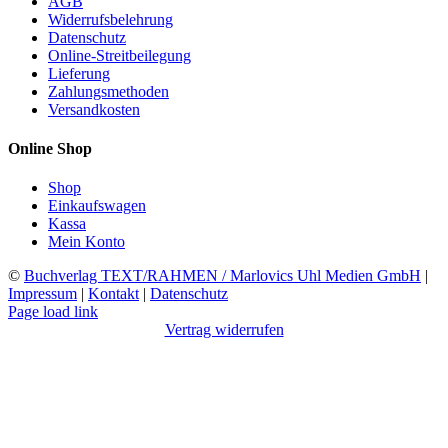
AGB
Widerrufsbelehrung
Datenschutz
Online-Streitbeilegung
Lieferung
Zahlungsmethoden
Versandkosten
Online Shop
Shop
Einkaufswagen
Kassa
Mein Konto
©
Buchverlag TEXT/RAHMEN / Marlovics Uhl Medien GmbH
|
Impressum
|
Kontakt
|
Datenschutz
Facebook
Instagram
YouTube
X
LinkedIn
SoundCloud
Page load link
Vertrag widerrufen
Nach
oben