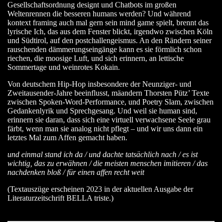
Gesellschaftsordnung designt und Chatbots im großen
Weltenrennen die besseren humans werden? Und während
kontext framing auch mal gern sein mind game spielt, brennt das
lyrische Ich, das aus dem Fenster blickt, irgendwo zwischen Köln
und Südtirol, auf den postchallengeismus. An den Rändern seiner
rauschenden dämmerungseingänge kann es sie förmlich schon
riechen, die moosige Luft, und sich erinnern, an lettische
Sommertage und weinrotes Kokain.
Von deutschem Hip-Hop insbesondere der Neunziger- und
Zweitausender-Jahre beeinflusst, mäandern Thorsten Pütz’ Texte
zwischen Spoken-Word-Performance, und Poetry Slam, zwischen
Gedankenlyrik und Sprechgesang. Und weil sie human sind,
erinnern sie daran, dass sich eine virtuell verwachsene Seele grau
färbt, wenn man sie analog nicht pflegt – und wir uns dann ein
letztes Mal zum Affen gemacht haben.
und einmal stand ich da / und dachte tatsächlich nach / es ist
wichtig, das zu erwähnen / die meisten menschen imitieren / das
nachdenken bloß / für einen affen recht weit
(Textauszüge erscheinen 2023 in der aktuellen Ausgabe der
Literaturzeitschrift BELLA triste.)