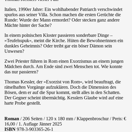
Italien, 1990er Jahre: Ein wohlhabender Patriarch verschwindet
spurlos aus seiner Villa. Schon machen die ersten Gerüchte die
Runde: Wurde der Mann ermordet? Oder stecken ganz andere
Mächte hinter der Sache?
In einem polnischen Kloster passieren sonderbare Dinge –
»Teufelsspuk«, meint die Kirche. Hüten die Bewohnerinnen ein
dunkles Geheimnis? Oder treibt gar ein böser Dämon sein
Unwesen?
Zwei Priester führen in Rom einen Exorzismus an einem jungen
Mädchen durch. Am Ende sind zwei Menschen tot. Wie konnte
das nur passieren?
Thomas Kessler, der »Exorzist von Rom«, wird beauftragt, die
rätselhaften Vorgänge aufzuklären. Doch die Dimension des
Bösen, dem er auf die Spur kommt, stellt alles in den Schatten.
Der Gegner scheint übermächtig. Kesslers Glaube wird auf eine
harte Probe gestellt.
Roman
/ 206 Seiten / 120 x 180 mm / Klappenbroschur / Preis: €
16,00 / 1. Auflage Jänner 2025
ISBN
978-3-903365-26-1