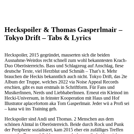
Heckspoiler & Thomas Gasperlmair –
Tokyo Drift – Tabs & Lyrics
Heckspoiler, 2015 gegründet, mauserten sich die beiden
Ausnahme-Weirdos recht schnell zum wohl bekanntesten Krach-
Duo Oberösterreichs. Bass und Schlagzeug auf Anschlag, fiese
deutsche Texte, viel Herzblut und Schmäh – That’s it. Mehr
brauchen die Heckis bekanntlich auch nicht. Tokyo Drift, das 2te
Album der Truppe, welches 2022 via Noise Appeal Records
erschien, gibt es nun erstmals in Schriftform. Für Fans und
MusikerInnen, Nerds und LiebhaberInnen. Erneut ein Kleinod im
Hecki-Universum, in feinster Kooperation mit Haus und Hof
Illustrator aplacefortom aka Tom Gasperlmair. Jeder wü a Profi sei
– kana wü ins Training geh.
Heckspoiler sind Andi und Thomas. 2 Menschen aus dem
schönen Almtal in Oberösterreich. Beide durch Rock und Punk
der Peripherie sozialisiert, kam 2015 eher ein zufälliges Treffen