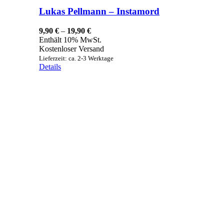
Lukas Pellmann – Instamord
Preisspanne:
9,90
€
–
19,90
€
9,90 €
Enthält 10% MwSt.
bis
Kostenloser Versand
19,90 €
Lieferzeit: ca. 2-3 Werktage
Details