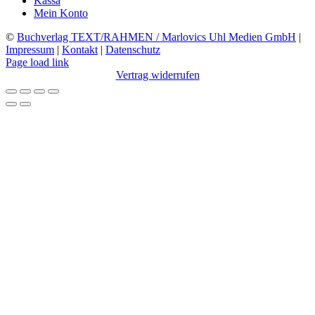
Kassa
Mein Konto
©
Buchverlag TEXT/RAHMEN / Marlovics Uhl Medien GmbH
|
Impressum
|
Kontakt
|
Datenschutz
Facebook
Instagram
YouTube
X
LinkedIn
SoundCloud
Page load link
Vertrag widerrufen
Nach
oben