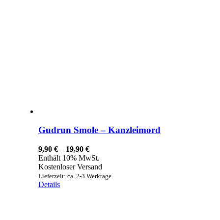
Gudrun Smole – Kanzleimord
Preisspanne:
9,90
€
–
19,90
€
9,90 €
Enthält 10% MwSt.
bis
Kostenloser Versand
19,90 €
Lieferzeit: ca. 2-3 Werktage
Details