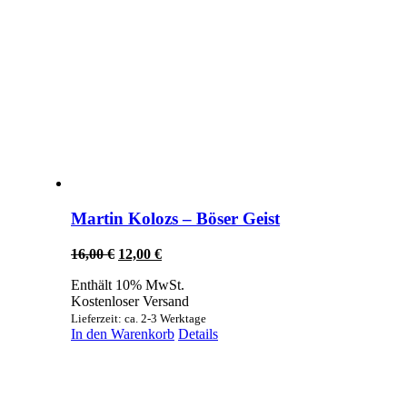
Martin Kolozs – Böser Geist
Ursprünglicher
Aktueller
16,00
€
12,00
€
Preis
Preis
Enthält 10% MwSt.
war:
ist:
Kostenloser Versand
16,00 €
12,00 €.
Lieferzeit: ca. 2-3 Werktage
In den Warenkorb
Details