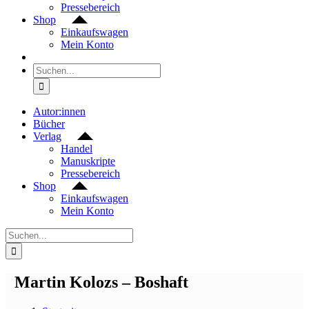
Pressebereich
Shop
Einkaufswagen
Mein Konto
Suche
nach:
Autor:innen
Bücher
Verlag
Handel
Manuskripte
Pressebereich
Shop
Einkaufswagen
Mein Konto
Suche
nach:
Martin Kolozs – Boshaft