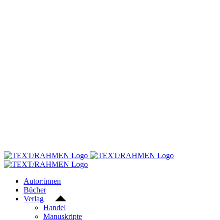
Skip
to
content
Autor:innen
Bücher
Verlag
Handel
Manuskripte