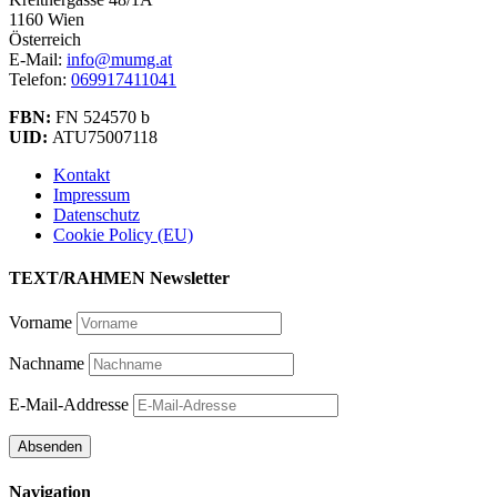
1160 Wien
Österreich
E-Mail:
info@mumg.at
Telefon:
069917411041
FBN:
FN 524570 b
UID:
ATU75007118
Kontakt
Impressum
Datenschutz
Cookie Policy (EU)
TEXT/RAHMEN Newsletter
Vorname
Nachname
E-Mail-Addresse
Navigation