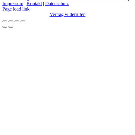
Impressum
|
Kontakt
|
Datenschutz
Facebook
Instagram
YouTube
X
LinkedIn
SoundCloud
Page load link
Vertrag widerrufen
Nach
oben