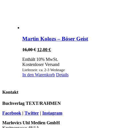
Martin Kolozs – Böser Geist
Ursprünglicher
Aktueller
16,00
€
12,00
€
Preis
Preis
Enthält 10% MwSt.
war:
ist:
Kostenloser Versand
16,00 €
12,00 €.
Lieferzeit: ca. 2-3 Werktage
In den Warenkorb
Details
Kontakt
Buchverlag TEXT/RAHMEN
Facebook
|
Twitter
|
Instagram
Marlovics Uhl Medien GmbH
Kreitnergasse 48/1A