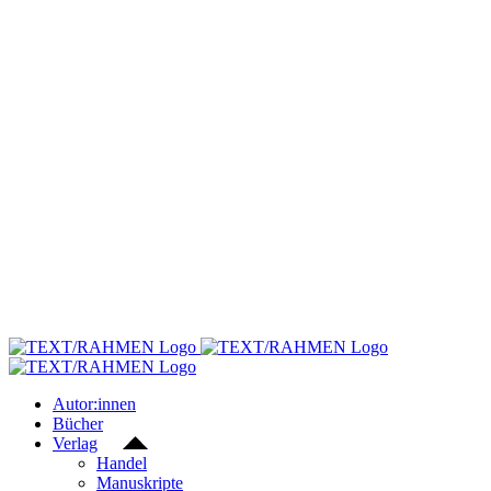
Skip
to
content
Autor:innen
Bücher
Verlag
Handel
Manuskripte