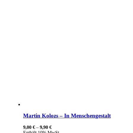
Martin Kolozs – In Menschengestalt
Preisspanne:
9,00
€
–
9,90
€
9,00 €
Enthält 10% MwSt.