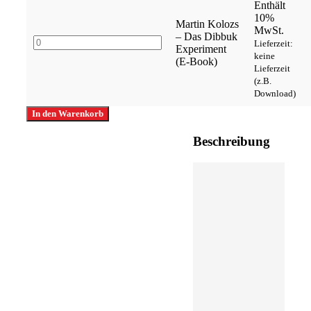
Menge
Enthält
10%
Martin Kolozs
MwSt.
– Das Dibbuk
Martin
Lieferzeit:
Experiment
Kolozs
keine
(E-Book)
–
Lieferzeit
Das
(z.B.
Dibbuk
Download)
Experiment
In den Warenkorb
(E-
Book)
Beschreibung
Menge