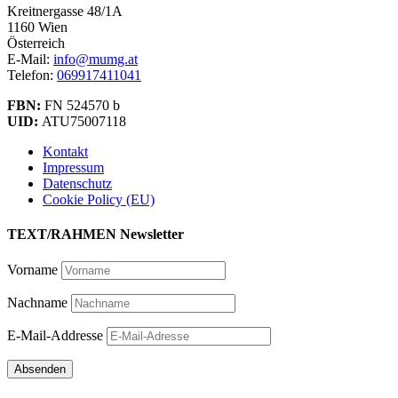
Kreitnergasse 48/1A
1160 Wien
Österreich
E-Mail:
info@mumg.at
Telefon:
069917411041
FBN:
FN 524570 b
UID:
ATU75007118
Kontakt
Impressum
Datenschutz
Cookie Policy (EU)
TEXT/RAHMEN Newsletter
Vorname
Nachname
E-Mail-Addresse