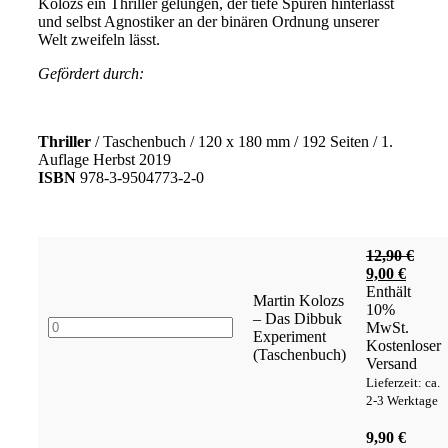
Kolozs ein Thriller gelungen, der tiefe Spuren hinterlässt
und selbst Agnostiker an der binären Ordnung unserer
Welt zweifeln lässt.
Gefördert durch:
Thriller
/ Taschenbuch / 120 x 180 mm / 192 Seiten / 1.
Auflage Herbst 2019
ISBN
978-3-9504773-2-0
12,90
€
Ursprünglich
Aktuel
9,00
€
Preis
Preis
Enthält
Martin Kolozs
war:
ist:
10%
– Das Dibbuk
Martin
12,90 €
9,00 €
MwSt.
Experiment
Kolozs
Kostenloser
(Taschenbuch)
–
Versand
Das
Lieferzeit: ca.
Dibbuk
2-3 Werktage
Experiment
(Taschenbuch)
9,90
€