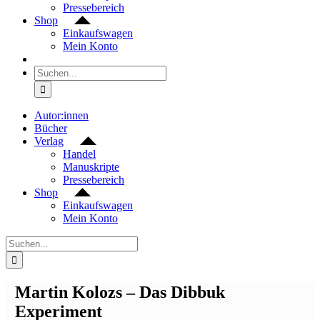
Pressebereich
Shop
Einkaufswagen
Mein Konto
Suche
nach:
Autor:innen
Bücher
Verlag
Handel
Manuskripte
Pressebereich
Shop
Einkaufswagen
Mein Konto
Suche
nach:
Martin Kolozs – Das Dibbuk
Experiment