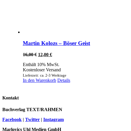
Martin Kolozs – Böser Geist
Ursprünglicher
Aktueller
16,00
€
12,00
€
Preis
Preis
Enthält 10% MwSt.
war:
ist:
Kostenloser Versand
16,00 €
12,00 €.
Lieferzeit: ca. 2-3 Werktage
In den Warenkorb
Details
Kontakt
Buchverlag TEXT/RAHMEN
Facebook
|
Twitter
|
Instagram
Marlovics Uhl Medien GmbH