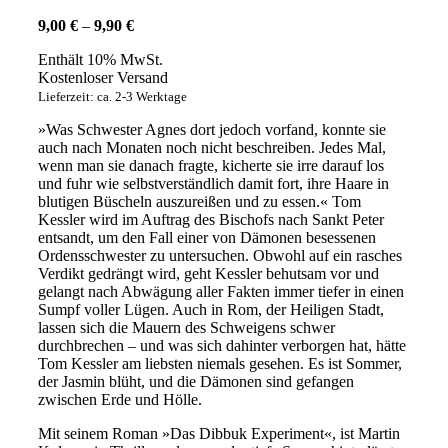
Preisspanne:
9,00
€
–
9,90
€
9,00 €
Enthält 10% MwSt.
bis
Kostenloser Versand
9,90 €
Lieferzeit: ca. 2-3 Werktage
»Was Schwester Agnes dort jedoch vorfand, konnte sie
auch nach Monaten noch nicht beschreiben. Jedes Mal,
wenn man sie danach fragte, kicherte sie irre darauf los
und fuhr wie selbstverständlich damit fort, ihre Haare in
blutigen Büscheln auszureißen und zu essen.« Tom
Kessler wird im Auftrag des Bischofs nach Sankt Peter
entsandt, um den Fall einer von Dämonen besessenen
Ordensschwester zu untersuchen. Obwohl auf ein rasches
Verdikt gedrängt wird, geht Kessler behutsam vor und
gelangt nach Abwägung aller Fakten immer tiefer in einen
Sumpf voller Lügen. Auch in Rom, der Heiligen Stadt,
lassen sich die Mauern des Schweigens schwer
durchbrechen – und was sich dahinter verborgen hat, hätte
Tom Kessler am liebsten niemals gesehen. Es ist Sommer,
der Jasmin blüht, und die Dämonen sind gefangen
zwischen Erde und Hölle.
Mit seinem Roman »Das Dibbuk Experiment«, ist Martin