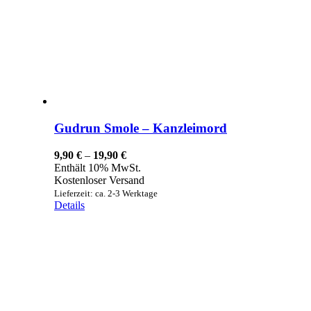
Gudrun Smole – Kanzleimord
Preisspanne:
9,90
€
–
19,90
€
9,90 €
Enthält 10% MwSt.
bis
Kostenloser Versand
19,90 €
Lieferzeit: ca. 2-3 Werktage
Details