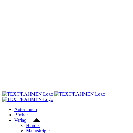
Skip
to
content
Autor:innen
Bücher
Verlag
Handel
Manuskripte