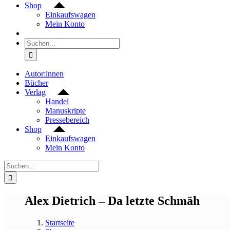
Shop
Einkaufswagen
Mein Konto
Suche
nach:
Autor:innen
Bücher
Verlag
Handel
Manuskripte
Pressebereich
Shop
Einkaufswagen
Mein Konto
Suche
nach:
Alex Dietrich – Da letzte Schmäh
Startseite