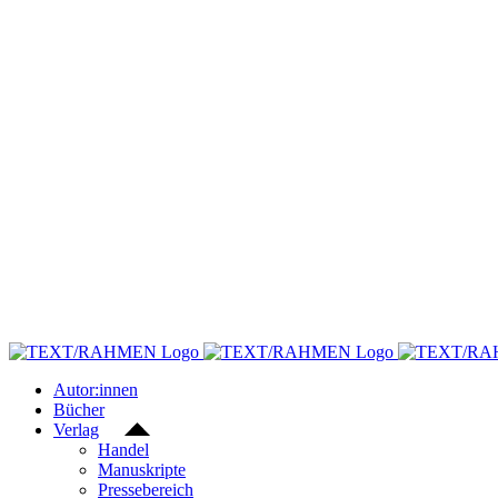
Skip
to
content
Autor:innen
Bücher
Verlag
Handel
Manuskripte
Pressebereich