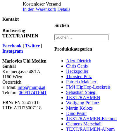
Kostenloser Versand
In den Warenkorb
Details
Kontakt
Suchen
Buchverlag
TEXT/RAHMEN
Facebook
|
Twitter
|
Produktkategorien
Instagram
Alex Dietrich
Marlovics Uhl Medien
Chris Canis
GmbH
Heckspoiler
Kreitnergasse 48/1A
Thorsten Pütz
1160 Wien
Patricia Malcher
Österreich
FM4 HipHop-Lesekreis
E-Mail:
info@mumg.at
Sebastian Spiegl
Telefon:
069917411041
TEXT/RAHMEN
FBN:
FN 524570 b
Wolfgang Pollanz
UID:
ATU75007118
Martin Kolozs
Dino Pesut
TEXT/RAHMEN-Kleinod
Clemens Marschall
TEXT/RAHMEN-Album