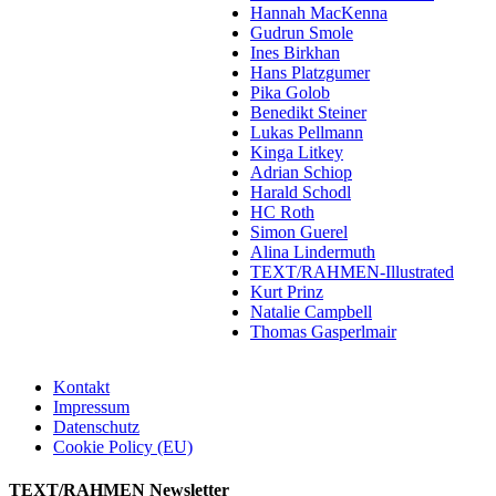
Hannah MacKenna
Gudrun Smole
Ines Birkhan
Hans Platzgumer
Pika Golob
Benedikt Steiner
Lukas Pellmann
Kinga Litkey
Adrian Schiop
Harald Schodl
HC Roth
Simon Guerel
Alina Lindermuth
TEXT/RAHMEN-Illustrated
Kurt Prinz
Natalie Campbell
Thomas Gasperlmair
Kontakt
Impressum
Datenschutz
Cookie Policy (EU)
TEXT/RAHMEN Newsletter