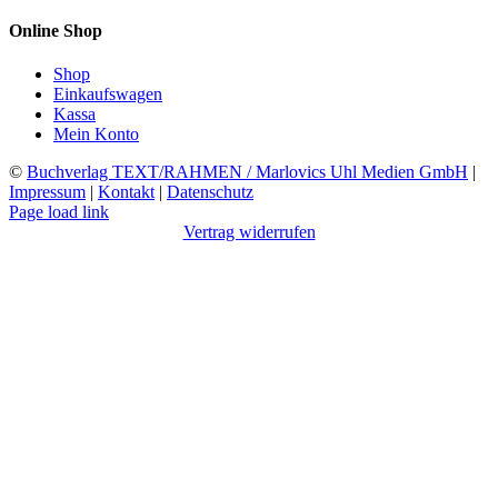
Online Shop
Shop
Einkaufswagen
Kassa
Mein Konto
©
Buchverlag TEXT/RAHMEN / Marlovics Uhl Medien GmbH
|
Impressum
|
Kontakt
|
Datenschutz
Facebook
Instagram
YouTube
X
LinkedIn
SoundCloud
Page load link
Vertrag widerrufen
Nach
oben