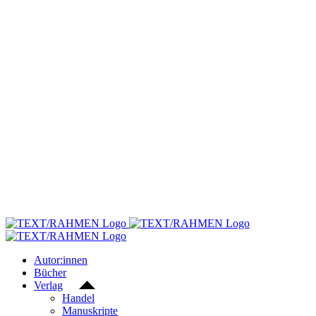
Skip
to
content
Autor:innen
Bücher
Verlag
Handel
Manuskripte