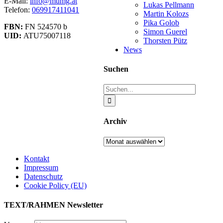
E-Mail:
info@mumg.at
Lukas Pellmann
Telefon:
069917411041
Martin Kolozs
Pika Golob
FBN:
FN 524570 b
Simon Guerel
UID:
ATU75007118
Thorsten Pütz
News
Suchen
Suche
nach:
Archiv
Archiv
Kontakt
Impressum
Datenschutz
Cookie Policy (EU)
TEXT/RAHMEN Newsletter