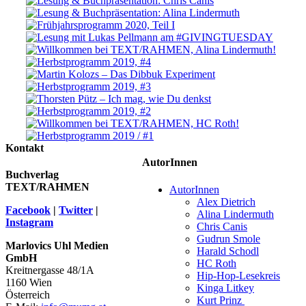
Kontakt
AutorInnen
Buchverlag
TEXT/RAHMEN
AutorInnen
Alex Dietrich
Facebook
|
Twitter
|
Alina Lindermuth
Instagram
Chris Canis
Gudrun Smole
Marlovics Uhl Medien
Harald Schodl
GmbH
HC Roth
Kreitnergasse 48/1A
Hip-Hop-Lesekreis
1160 Wien
Kinga Litkey
Österreich
Kurt Prinz