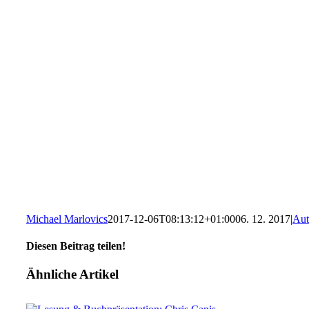
Michael Marlovics
2017-12-06T08:13:12+01:00
06. 12. 2017
|
Aut
Diesen Beitrag teilen!
Facebook
X
WhatsApp
E-
Ähnliche Artikel
Mail