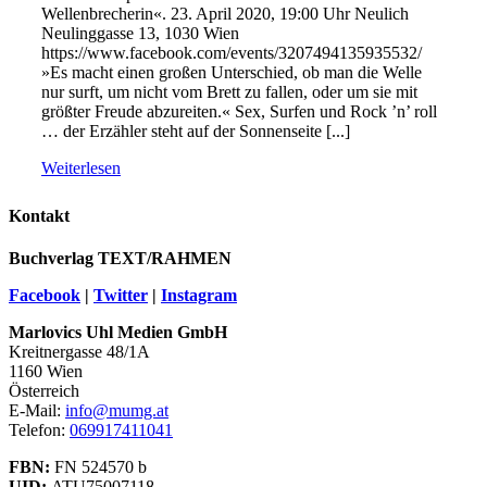
Wellenbrecherin«. 23. April 2020, 19:00 Uhr Neulich
Neulinggasse 13, 1030 Wien
https://www.facebook.com/events/3207494135935532/
»Es macht einen großen Unterschied, ob man die Welle
nur surft, um nicht vom Brett zu fallen, oder um sie mit
größter Freude abzureiten.« Sex, Surfen und Rock ’n’ roll
… der Erzähler steht auf der Sonnenseite [...]
Weiterlesen
Kontakt
Buchverlag TEXT/RAHMEN
Facebook
|
Twitter
|
Instagram
Marlovics Uhl Medien GmbH
Kreitnergasse 48/1A
1160 Wien
Österreich
E-Mail:
info@mumg.at
Telefon:
069917411041
FBN:
FN 524570 b
UID:
ATU75007118