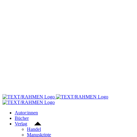
Skip
to
content
Autor:innen
Bücher
Verlag
Handel
Manuskripte