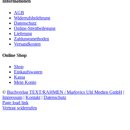
Informationen
AGB
Widerrufsbelehrung
Datenschutz
Online-Streitbeilegung
Lieferung
Zahlungsmethoden
Versandkosten
Online Shop
Shop
Einkaufswagen
Kassa
Mein Konto
©
Buchverlag TEXT/RAHMEN / Marlovics Uhl Medien GmbH
|
Impressum
|
Kontakt
|
Datenschutz
Facebook
Instagram
YouTube
X
LinkedIn
SoundCloud
Page load link
Vertrag widerrufen
Nach
oben