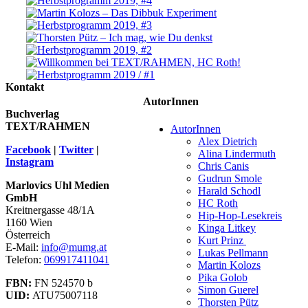
Kontakt
AutorInnen
Buchverlag
TEXT/RAHMEN
AutorInnen
Alex Dietrich
Facebook
|
Twitter
|
Alina Lindermuth
Instagram
Chris Canis
Gudrun Smole
Marlovics Uhl Medien
Harald Schodl
GmbH
HC Roth
Kreitnergasse 48/1A
Hip-Hop-Lesekreis
1160 Wien
Kinga Litkey
Österreich
Kurt Prinz
E-Mail:
info@mumg.at
Lukas Pellmann
Telefon:
069917411041
Martin Kolozs
Pika Golob
FBN:
FN 524570 b
Simon Guerel
UID:
ATU75007118
Thorsten Pütz