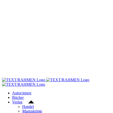
Skip
to
content
Autor:innen
Bücher
Verlag
Handel
Manuskripte