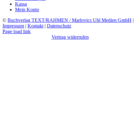
Kassa
Mein Konto
©
Buchverlag TEXT/RAHMEN / Marlovics Uhl Medien GmbH
|
Impressum
|
Kontakt
|
Datenschutz
Facebook
Instagram
YouTube
X
LinkedIn
SoundCloud
Page load link
Vertrag widerrufen
Nach
oben