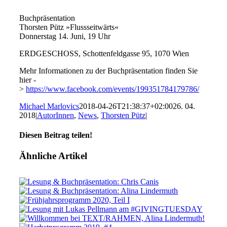
Buchpräsentation
Thorsten Pütz »Flussseitwärts«
Donnerstag 14. Juni, 19 Uhr
ERDGESCHOSS, Schottenfeldgasse 95, 1070 Wien
Mehr Informationen zu der Buchpräsentation finden Sie
hier -
>
https://www.facebook.com/events/199351784179786/
Michael Marlovics
2018-04-26T21:38:37+02:00
26. 04.
2018
|
AutorInnen
,
News
,
Thorsten Pütz
|
Diesen Beitrag teilen!
Facebook
X
WhatsApp
E-
Ähnliche Artikel
Mail