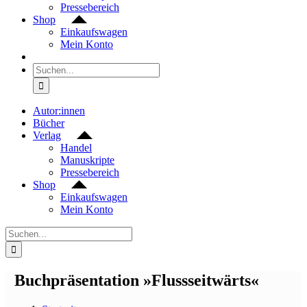
Pressebereich
Shop
Einkaufswagen
Mein Konto
Suche
nach:
Autor:innen
Bücher
Verlag
Handel
Manuskripte
Pressebereich
Shop
Einkaufswagen
Mein Konto
Suche
nach:
Buchpräsentation »Flussseitwärts«