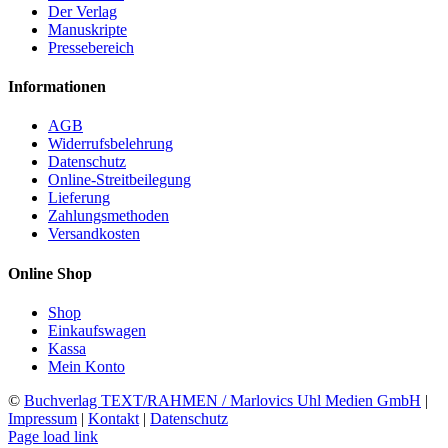
Der Verlag
Manuskripte
Pressebereich
Informationen
AGB
Widerrufsbelehrung
Datenschutz
Online-Streitbeilegung
Lieferung
Zahlungsmethoden
Versandkosten
Online Shop
Shop
Einkaufswagen
Kassa
Mein Konto
©
Buchverlag TEXT/RAHMEN / Marlovics Uhl Medien GmbH
|
Impressum
|
Kontakt
|
Datenschutz
Facebook
Instagram
YouTube
X
LinkedIn
SoundCloud
Page load link