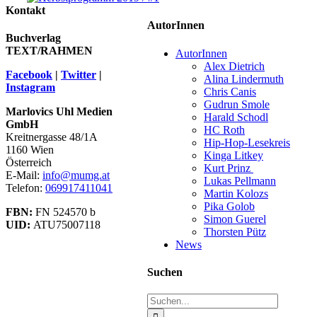
Kontakt
AutorInnen
Buchverlag
TEXT/RAHMEN
AutorInnen
Alex Dietrich
Facebook
|
Twitter
|
Alina Lindermuth
Instagram
Chris Canis
Gudrun Smole
Marlovics Uhl Medien
Harald Schodl
GmbH
HC Roth
Kreitnergasse 48/1A
Hip-Hop-Lesekreis
1160 Wien
Kinga Litkey
Österreich
Kurt Prinz
E-Mail:
info@mumg.at
Lukas Pellmann
Telefon:
069917411041
Martin Kolozs
Pika Golob
FBN:
FN 524570 b
Simon Guerel
UID:
ATU75007118
Thorsten Pütz
News
Suchen
Suche
nach: